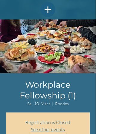
Workplace
Fellowship (1)
Sa., 10. März
  |  
Rhodes
Registration is Closed
See other events