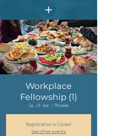
Workplace
Fellowship (1)
Sa., 15. Apr.
  |  
Rhodes
Registration is Closed
See other events