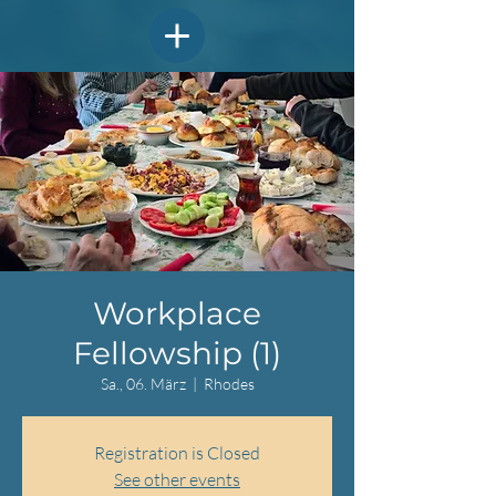
Workplace
Fellowship (1)
Sa., 06. März
  |  
Rhodes
Registration is Closed
See other events