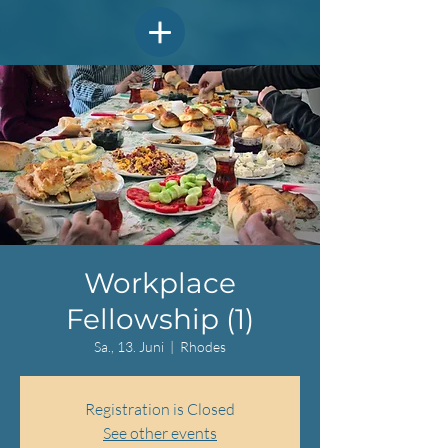
Workplace
Fellowship (1)
Sa., 13. Juni
  |  
Rhodes
Registration is Closed
See other events