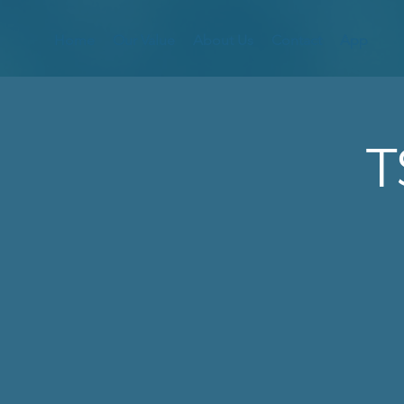
Home
Our Value
About Us
Contact
App